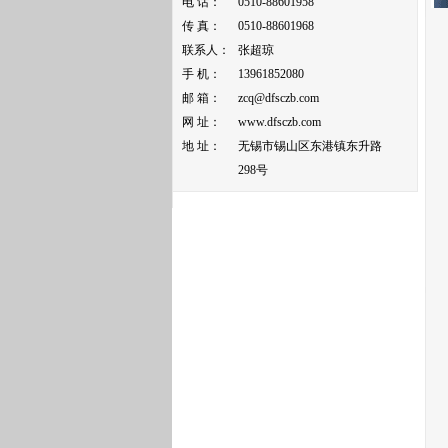
电 话：
0510-88601958
传 真：
0510-88601968
联系人：
张超琼
手 机：
13961852080
邮 箱：
zcq@dfsczb.com
网 址：
www.dfsczb.com
地 址：
无锡市锡山区东港镇东升路
298号